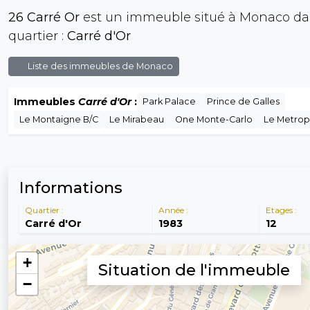
26 Carré Or
est un immeuble situé à Monaco da
quartier :
Carré d'Or
Liste des immeubles de Monaco
Immeubles
Carré d'Or
:
Park Palace
Prince de Galles
Le Montaigne B/C
Le Mirabeau
One Monte-Carlo
Le Metrop
Informations
Quartier :
Année :
Etages :
Carré d'Or
1983
12
Situation de l'immeuble