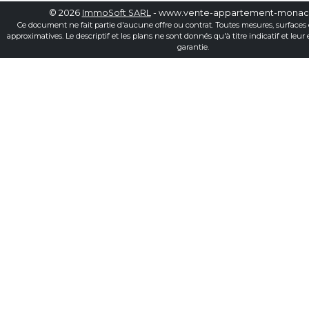
© 2026
ImmoSoft SARL
- www.vente-appartement-mona
Ce document ne fait partie d'aucune offre ou contrat. Toutes mesures, surfaces 
approximatives. Le descriptif et les plans ne sont donnés qu'à titre indicatif et leur
garantie.