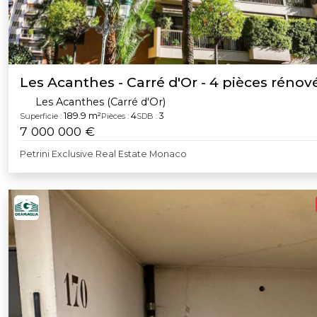
Les Acanthes - Carré d'Or - 4 pièces rénov
Les Acanthes (Carré d'Or)
189.9 m²
4
3
Superficie :
Pièces :
SDB :
7 000 000 €
Petrini Exclusive Real Estate Monaco