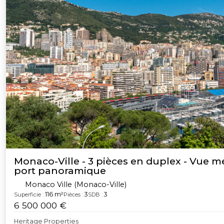
Monaco-Ville - 3 pièces en duplex - Vue me
port panoramique
Monaco Ville (Monaco-Ville)
116 m²
3
3
Superficie :
Pièces :
SDB :
6 500 000 €
Heritage Properties