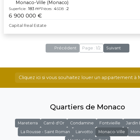
Monaco-Ville (Monaco)
183 m²
4
2
Superficie :
Pièces :
SDB :
6 900 000 €
Capital Real Estate
Précédent
Page : 1/2
Suivant
Cliquez ici si vous souhaitez louer un appartement 
Quartiers de Monaco
Mareterra
Carré d'Or
Condamine
Fontvieille
Jardin
La Rousse - Saint Roman
Larvotto
Monaco-Ville
Mon