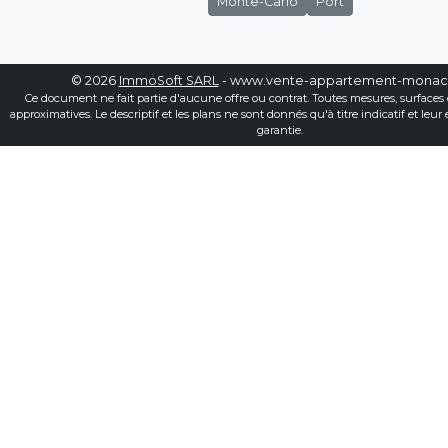
Monte-Carlo
Port
© 2026
ImmoSoft SARL
- www.vente-appartement-mona
Ce document ne fait partie d'aucune offre ou contrat. Toutes mesures, surfaces 
approximatives. Le descriptif et les plans ne sont donnés qu'à titre indicatif et leur
garantie.