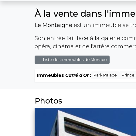
À la vente dans l'imm
Le Montaigne
est un immeuble se tr
Son entrée fait face à la galerie comm
opéra, cinéma et de l'artère commer
Liste des immeubles de Monaco
Immeubles
Carré d'Or
:
Park Palace
Prince 
Photos