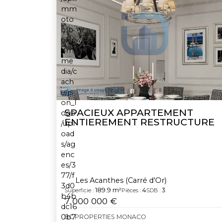
SPACIEUX APPARTEMENT
ENTIEREMENT RESTRUCTURE
Les Acanthes (Carré d'Or)
189.9 m²
4
3
Superficie :
Pièces :
SDB :
7 000 000 €
BC PROPERTIES MONACO