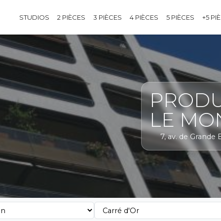
STUDIOS
2 PIÈCES
3 PIÈCES
4 PIÈCES
5 PIÈCES
+5 PI
PRODU
LE MO
7, av. de Grande 