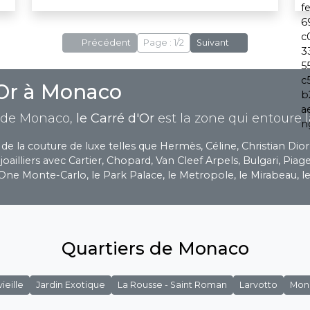
Précédent
Page : 1/2
Suivant
'Or à Monaco
é de Monaco,
le Carré d'Or
est la zone qui entoure 
 la couture de luxe telles que Hermès, Céline, Christian Dior,
 joailliers avec Cartier, Chopard, Van Cleef Arpels, Bulgari, Pia
One Monte-Carlo, le Park Palace, le Metropole, le Mirabeau, 
Quartiers de Monaco
ieille
Jardin Exotique
La Rousse - Saint Roman
Larvotto
Mona