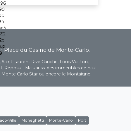
la
Place du Casino de Monte-Carlo
.
 Saint Laurent Rive Gauche, Louis Vuitton,
get, Repossi... Mais aussi des immeubles de haut
le Monte Carlo Star ou encore le Montaigne.
co-Ville
Moneghetti
Monte-Carlo
Port