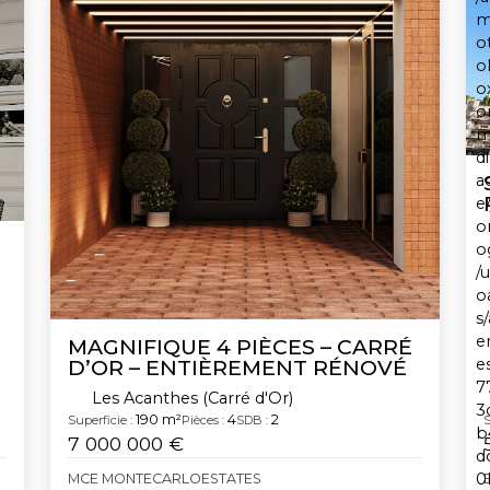
MAGNIFIQUE 4 PIÈCES – CARRÉ
D’OR – ENTIÈREMENT RÉNOVÉ
Les Acanthes (Carré d'Or)
190 m²
4
2
Superficie :
Pièces :
SDB :
S
7 000 000 €
MCE MONTECARLOESTATES