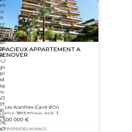
SPACIEUX APPARTEMENT A
RENOVER
Les Acanthes (Carré d'Or)
189.9 m²
4
3
uperficie :
Pièces :
SDB :
5 500 000 €
BC PROPERTIES MONACO