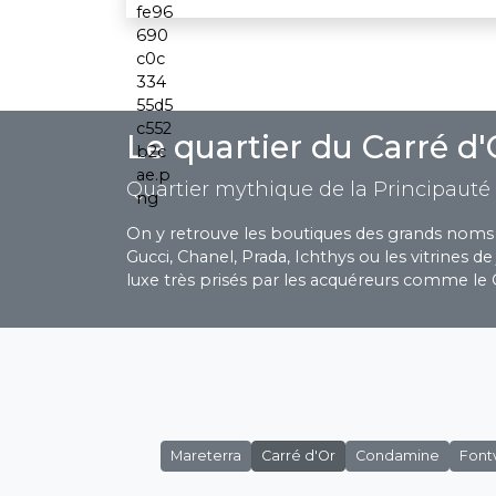
Le quartier du Carré d
Quartier mythique de la Principaut
On y retrouve les boutiques des grands noms de
Gucci, Chanel, Prada, Ichthys ou les vitrines de
luxe très prisés par les acquéreurs comme le 
Mareterra
Carré d'Or
Condamine
Fontv