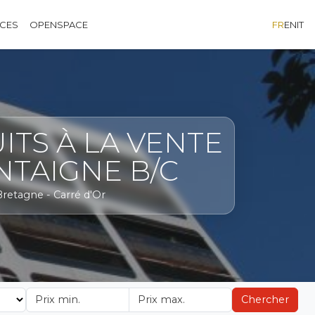
ÈCES
OPENSPACE
FR
EN
IT
ITS À LA VENTE
NTAIGNE B/C
Bretagne - Carré d'Or