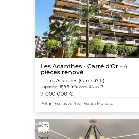
Les Acanthes - Carré d'Or - 4
pièces rénové
Les Acanthes (Carré d'Or)
189.9 m²
4
3
Superficie :
Pièces :
SDB :
7 000 000 €
Petrini Exclusive Real Estate Monaco