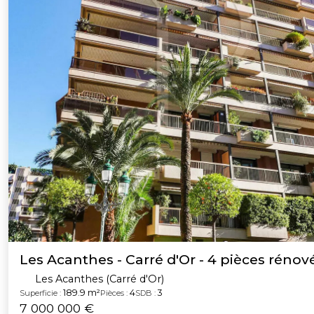
Les Acanthes - Carré d'Or - 4 pièces rénov
Les Acanthes (Carré d'Or)
189.9 m²
4
3
Superficie :
Pièces :
SDB :
7 000 000 €