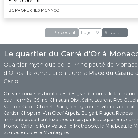
5 500 000 €
BC PROPERTIES MONACO
Précédent
Page : 1/2
Suivant
Le quartier du Carré d'Or à Monac
Quartier mythique de la Principauté de Monaco
d'Or
est la zone qui entoure la
Place du Casino 
Carlo
.
On y retrouve les boutiques des grands noms de la couture d
que Hermès, Céline, Christian Dior, Saint Laurent Rive Gauch
Vuitton, Gucci, Chanel, Prada, Ichthys ou les vitrines de joaill
Cartier, Chopard, Van Cleef Arpels, Bulgari, Piaget, Repossi...
immeubles de haut luxe très prisés par les acquéreurs co
Monte-Carlo, le Park Palace, le Metropole, le Mirabeau, le 
Star ou encore le Montaigne.