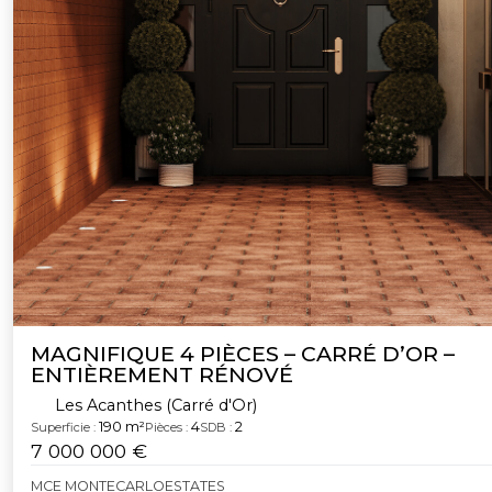
MAGNIFIQUE 4 PIÈCES – CARRÉ D’OR –
ENTIÈREMENT RÉNOVÉ
Les Acanthes (Carré d'Or)
190 m²
4
2
Superficie :
Pièces :
SDB :
7 000 000 €
MCE MONTECARLOESTATES