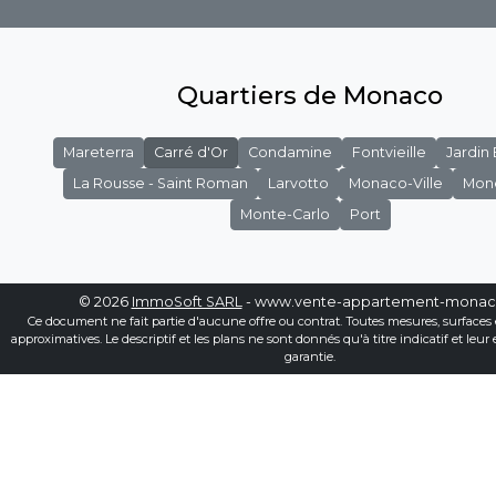
Quartiers de Monaco
Mareterra
Carré d'Or
Condamine
Fontvieille
Jardin
La Rousse - Saint Roman
Larvotto
Monaco-Ville
Mon
Monte-Carlo
Port
© 2026
ImmoSoft SARL
- www.vente-appartement-mona
Ce document ne fait partie d'aucune offre ou contrat. Toutes mesures, surfaces 
approximatives. Le descriptif et les plans ne sont donnés qu'à titre indicatif et leur
garantie.