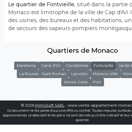
Le quartier de Fontvieille
, situé dans la partie
Monaco est limitrophe de la ville de Cap d'Ail. I
des usines, des bureaux et des habitations, un
de secours des sapeurs-pompiers monégasqu
Quartiers de Monaco
Mareterra
Carré d'Or
Condamine
Fontvieille
Jardin
La Rousse - Saint Roman
Larvotto
Monaco-Ville
Mon
Monte-Carlo
Port
© 2026
ImmoSoft SARL
- www.vente-appartement-mona
Ce document ne fait partie d'aucune offre ou contrat. Toutes mesures, surfaces 
approximatives. Le descriptif et les plans ne sont donnés qu'à titre indicatif et leur
garantie.