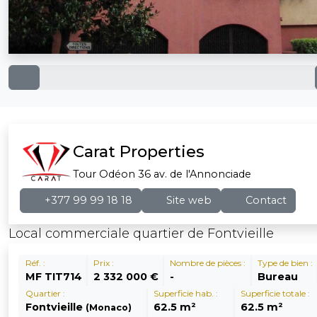
Carat Properties
Tour Odéon 36 av. de l'Annonciade
+377 99 99 18 18
Site web
Contact
Local commerciale quartier de Fontvieille
Réf. :
Prix :
Nombre de pièces :
Type de bien :
MF TIT714
2 332 000 €
-
Bureau
Quartier :
Superficie hab. :
Superficie totale :
Fontvieille
62.5 m²
62.5 m²
(Monaco)