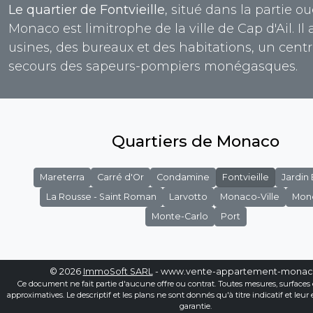
Le quartier de Fontvieille
, situé dans la partie o
Monaco est limitrophe de la ville de Cap d'Ail. Il 
usines, des bureaux et des habitations, un cent
secours des sapeurs-pompiers monégasques.
Quartiers de Monaco
Mareterra
Carré d'Or
Condamine
Fontvieille
Jardin
La Rousse - Saint Roman
Larvotto
Monaco-Ville
Mon
Monte-Carlo
Port
© 2026
ImmoSoft SARL
- www.vente-appartement-mona
Ce document ne fait partie d'aucune offre ou contrat. Toutes mesures, surfaces 
approximatives. Le descriptif et les plans ne sont donnés qu'à titre indicatif et leur
garantie.