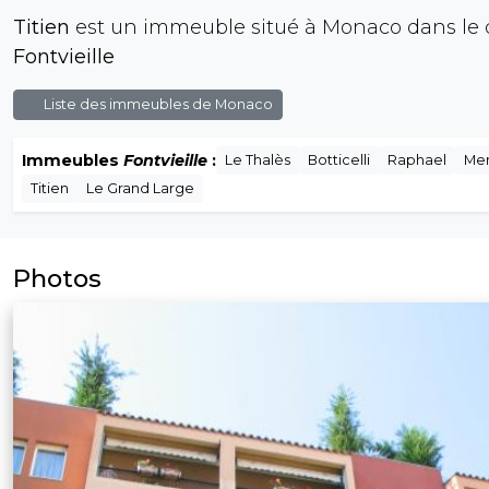
Titien
est un immeuble situé à Monaco dans le q
Fontvieille
Liste des immeubles de Monaco
Immeubles
Fontvieille
:
Le Thalès
Botticelli
Raphael
Me
Titien
Le Grand Large
Photos