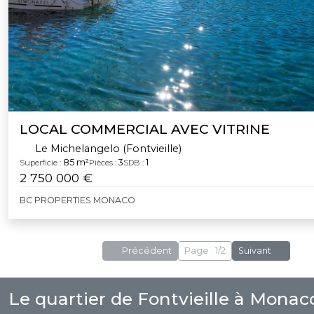
LOCAL COMMERCIAL AVEC VITRINE
Le Michelangelo (Fontvieille)
85 m²
3
1
Superficie :
Pièces :
SDB :
2 750 000 €
BC PROPERTIES MONACO
Précédent
Page : 1/2
Suivant
Le quartier de Fontvieille à Monac