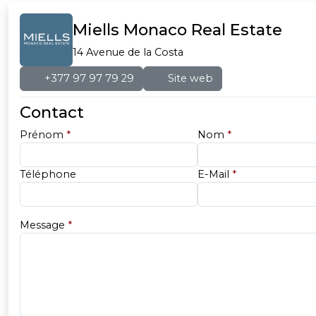
Miells Monaco Real Estate
14 Avenue de la Costa
+377 97 97 79 29
Site web
Contact
Prénom
*
Nom
*
Téléphone
E-Mail
*
Message
*