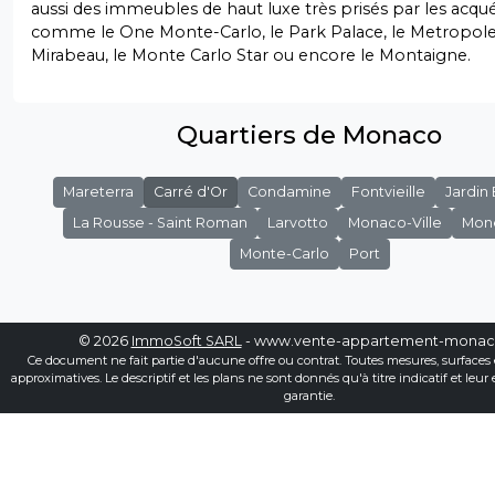
aussi des immeubles de haut luxe très prisés par les acqu
comme le One Monte-Carlo, le Park Palace, le Metropole,
Mirabeau, le Monte Carlo Star ou encore le Montaigne.
Quartiers de Monaco
Mareterra
Carré d'Or
Condamine
Fontvieille
Jardin
La Rousse - Saint Roman
Larvotto
Monaco-Ville
Mon
Monte-Carlo
Port
© 2026
ImmoSoft SARL
- www.vente-appartement-mona
Ce document ne fait partie d'aucune offre ou contrat. Toutes mesures, surfaces 
approximatives. Le descriptif et les plans ne sont donnés qu'à titre indicatif et leur
garantie.