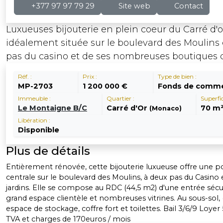
+377 97 97 79 29
Site web
Contact
Luxueuses bijouterie en plein coeur du Carré d'o
idéalement située sur le boulevard des Moulins 
pas du casino et de ses nombreuses boutiques d
Réf. :
Prix :
Type de bien :
MP-2703
1 200 000 €
Fonds de comm
Immeuble :
Quartier :
Superfic
Le Montaigne B/C
Carré d'Or
70 m
(Monaco)
Libération :
Disponible
Plus de détails
Entièrement rénovée, cette bijouterie luxueuse offre une po
centrale sur le boulevard des Moulins, à deux pas du Casino 
jardins. Elle se compose au RDC (44,5 m2) d'une entrée sécu
grand espace clientèle et nombreuses vitrines. Au sous-sol,
espace de stockage, coffre fort et toilettes. Bail 3/6/9 Loyer
TVA et charges de 170euros / mois