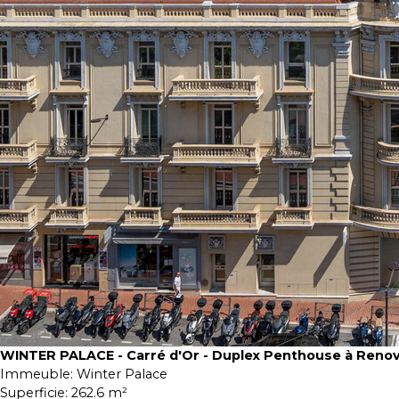
WINTER PALACE - Carré d'Or - Duplex Penthouse à Reno
Immeuble:
Winter Palace
Superficie:
262.6 m²