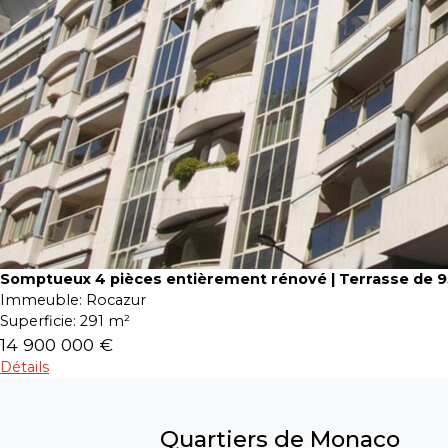
Somptueux 4 pièces entièrement rénové | Terrasse de 
Immeuble:
Rocazur
Superficie:
291 m²
14 900 000 €
Détails
Quartiers de Monaco