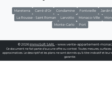
Mareterra
Carré d'Or
Condamine
Fontvieille
Jardin
La Rousse - Saint Roman
Larvotto
Monaco-Ville
Mon
Monte-Carlo
Port
© 2026
ImmoSoft SARL
- www.vente-appartement-mona
Ce document ne fait partie d'aucune offre ou contrat. Toutes mesures, surfaces 
approximatives. Le descriptif et les plans ne sont donnés qu'à titre indicatif et leur
garantie.