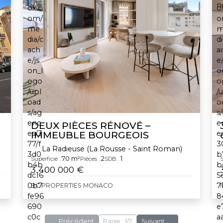
DEUX PIÈCES RÉNOVÉ –
IMMEUBLE BOURGEOIS
La Radieuse (La Rousse - Saint Roman)
70 m²
2
1
Superficie :
Pièces :
SDB :
S
3 400 000 €
BC PROPERTIES MONACO
Précédent
Page : 1/2
Suivant