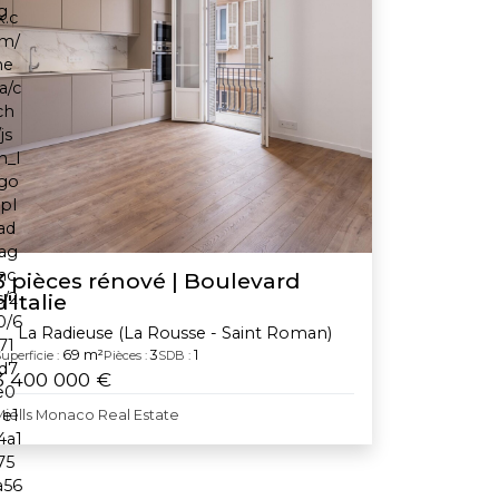
3 pièces rénové | Boulevard
d'Italie
La Radieuse (La Rousse - Saint Roman)
69 m²
3
1
uperficie :
Pièces :
SDB :
3 400 000 €
Miells Monaco Real Estate