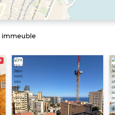
e immeuble
É