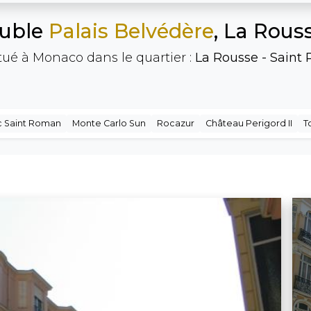
euble
Palais Belvédère
, La Rous
ué à Monaco dans le quartier :
La Rousse - Saint
c Saint Roman
Monte Carlo Sun
Rocazur
Château Perigord II
T