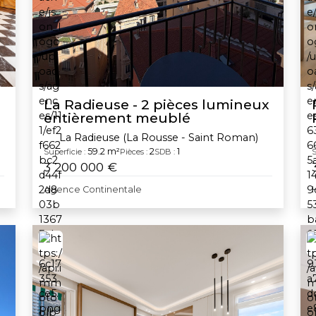
La Radieuse - 2 pièces lumineux
entièrement meublé
La Radieuse (La Rousse - Saint Roman)
59.2 m²
2
1
Superficie :
Pièces :
SDB :
S
3 200 000 €
Agence Continentale