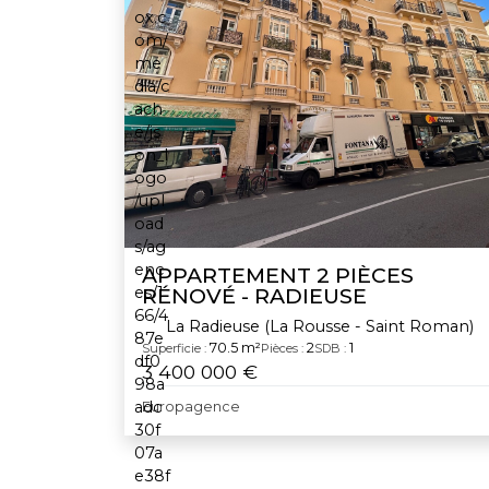
APPARTEMENT 2 PIÈCES
RÉNOVÉ - RADIEUSE
La Radieuse (La Rousse - Saint Roman)
70.5 m²
2
1
Superficie :
Pièces :
SDB :
3 400 000 €
Europagence