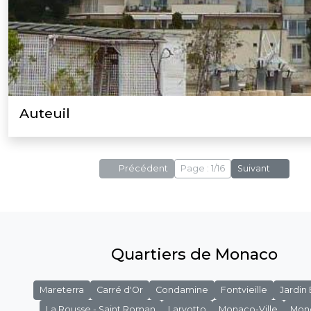
Auteuil
Précédent
Page : 1/16
Suivant
Quartiers de Monaco
Mareterra
Carré d'Or
Condamine
Fontvieille
Jardin
La Rousse - Saint Roman
Larvotto
Monaco-Ville
Mon