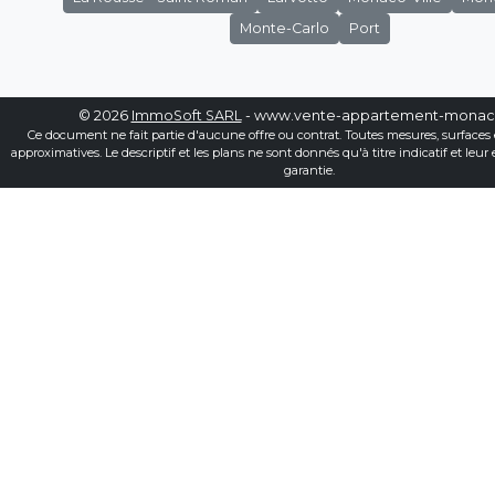
Monte-Carlo
Port
© 2026
ImmoSoft SARL
- www.vente-appartement-mona
Ce document ne fait partie d'aucune offre ou contrat. Toutes mesures, surfaces 
approximatives. Le descriptif et les plans ne sont donnés qu'à titre indicatif et leur
garantie.