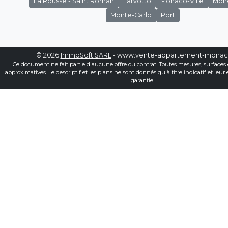
La Rousse - Saint Roman
Larvotto
Monaco-Ville
Mon
Monte-Carlo
Port
© 2026
ImmoSoft SARL
- www.vente-appartement-mona
Ce document ne fait partie d'aucune offre ou contrat. Toutes mesures, surfaces 
approximatives. Le descriptif et les plans ne sont donnés qu'à titre indicatif et leur
garantie.