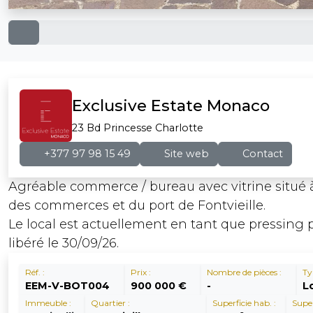
Exclusive Estate Monaco
23 Bd Princesse Charlotte
+377 97 98 15 49
Site web
Contact
Agréable commerce / bureau avec vitrine situé 
des commerces et du port de Fontvieille.
Le local est actuellement en tant que pressing 
libéré le 30/09/26.
Réf. :
Prix :
Nombre de pièces :
Ty
EEM-V-BOT004
900 000 €
-
L
Immeuble :
Quartier :
Superficie hab. :
Super