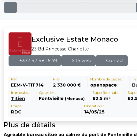
Exclusive Estate Monaco
23 Bd Princesse Charlotte
+377 97 98 15 49
Site web
Contact
Réf. :
Prix :
Nombre de pièces :
Ty
EEM-V-TIT714
2 330 000 €
openspace
B
Immeuble :
Quartier :
Superficie hab. :
Super
Titien
Fontvieille
62.5 m²
62.
(Monaco)
Etage :
Libération :
RDC
14/05/25
Plus de détails
Agréable bureau situé au calme du port de Fontvieille d