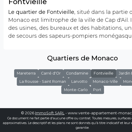
Fontvieille
Le quartier de Fontvieille
, situé dans la partie
Monaco est limitrophe de la ville de Cap d'Ail. I
des usines, des bureaux et des habitations, un
de secours des sapeurs-pompiers monégasqu
Quartiers de Monaco
Mareterra
Carré d'Or
Condamine
Fontvieille
Jardin
La Rousse - Saint Roman
Larvotto
Monaco-Ville
Mon
Monte-Carlo
Port
© 2026
ImmoSoft SARL
- www.vente-appartement-mona
Ce document ne fait partie d'aucune offre ou contrat. Toutes mesures, surfaces 
approximatives. Le descriptif et les plans ne sont donnés qu'à titre indicatif et leur
garantie.