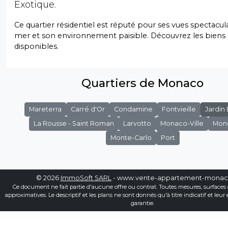
Exotique.
Ce quartier résidentiel est réputé pour ses vues spectacula
mer et son environnement paisible. Découvrez les biens
disponibles.
Quartiers de Monaco
Mareterra
Carré d'Or
Condamine
Fontvieille
Jardin
La Rousse - Saint Roman
Larvotto
Monaco-Ville
Mon
Monte-Carlo
Port
© 2026
ImmoSoft SARL
- www.vente-appartement-mona
Ce document ne fait partie d'aucune offre ou contrat. Toutes mesures, surfaces 
approximatives. Le descriptif et les plans ne sont donnés qu'à titre indicatif et leur
garantie.