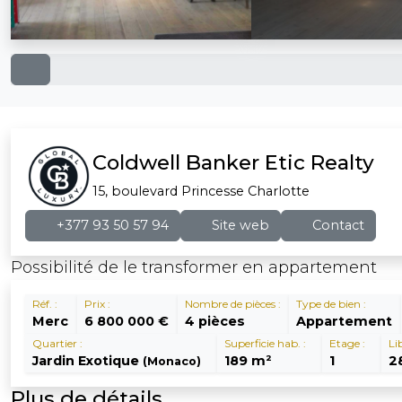
Coldwell Banker Etic Realty
15, boulevard Princesse Charlotte
+377 93 50 57 94
Site web
Contact
Possibilité de le transformer en appartement
Réf. :
Prix :
Nombre de pièces :
Type de bien :
Merc
6 800 000 €
4 pièces
Appartement
Quartier :
Superficie hab. :
Etage :
Li
Jardin Exotique
189 m²
1
2
(Monaco)
Plus de détails