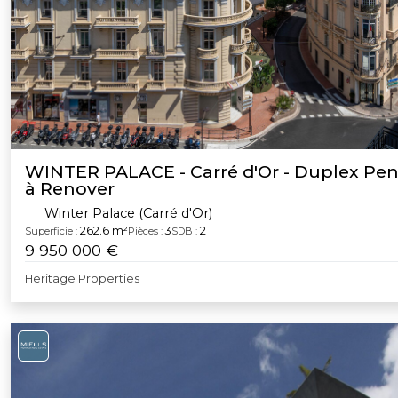
WINTER PALACE - Carré d'Or - Duplex Pe
à Renover
Winter Palace (Carré d'Or)
262.6 m²
3
2
Superficie :
Pièces :
SDB :
9 950 000 €
Heritage Properties