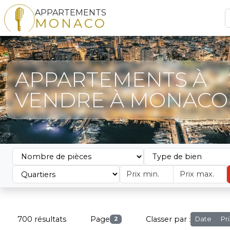
APPARTEMENTS
MONACO
APPARTEMENTS À
VENDRE À MONACO
700 résultats
Page
Classer par :
Date
Pri
2