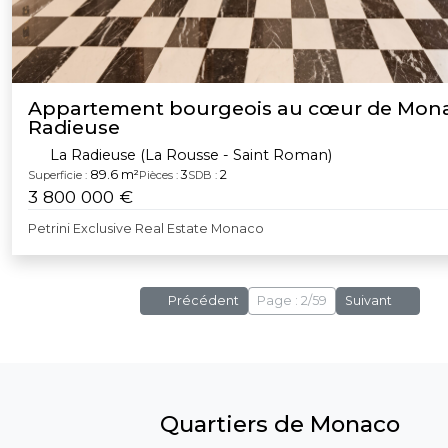
Appartement bourgeois au cœur de Mona
Radieuse
La Radieuse (La Rousse - Saint Roman)
89.6 m²
3
2
Superficie :
Pièces :
SDB :
3 800 000 €
Petrini Exclusive Real Estate Monaco
Précédent
Page : 2/59
Suivant
Quartiers de Monaco