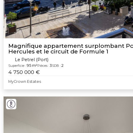
Magnifique appartement surplombant Po
Hercules et le circuit de Formule 1
Le Petrel (Port)
95 m²
3
2
Superficie :
Pièces :
SDB :
4 750 000 €
MyCrown Estates