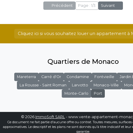
Précédent
Page : 1/3
Suivant
Cliquez ici si vous souhaitez louer un appartement 
Quartiers de Monaco
Mareterra
Carré d'Or
Condamine
Fontvieille
Jardin
La Rousse - Saint Roman
Larvotto
Monaco-Ville
Mon
Monte-Carlo
Port
© 2026
ImmoSoft SARL
- www.vente-appartement-mona
Ce document ne fait partie d'aucune offre ou contrat. Toutes mesures, surfaces 
approximatives. Le descriptif et les plans ne sont donnés qu'à titre indicatif et leur
garantie.