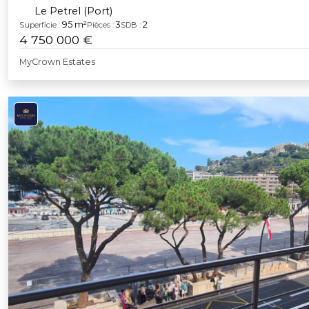
Le Petrel (Port)
95 m²
3
2
Superficie :
Pièces :
SDB :
4 750 000 €
MyCrown Estates