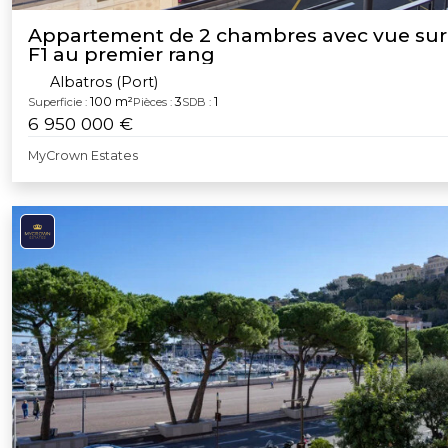
Appartement de 2 chambres avec vue sur 
F1 au premier rang
Albatros (Port)
100 m²
3
1
Superficie :
Pièces :
SDB :
6 950 000 €
MyCrown Estates