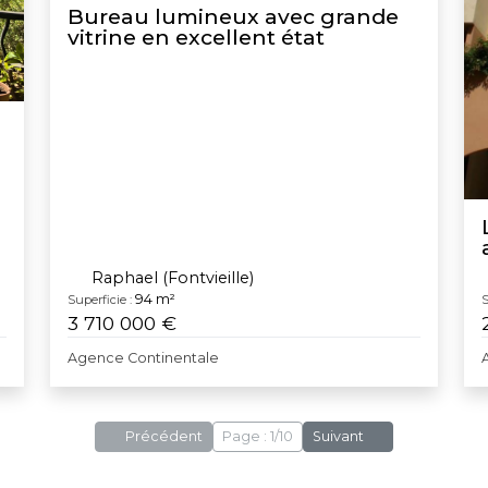
Bureau lumineux avec grande
vitrine en excellent état
Raphael (Fontvieille)
94 m²
Superficie :
S
3 710 000 €
Agence Continentale
Précédent
Page : 1/10
Suivant