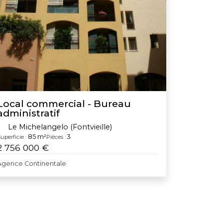
Local commercial - Bureau
administratif
Le Michelangelo (Fontvieille)
85 m²
3
uperficie :
Pièces :
2 756 000 €
Agence Continentale