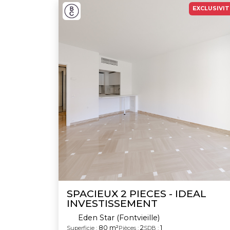
EXCLUSIVIT
SPACIEUX 2 PIECES - IDEAL
INVESTISSEMENT
Eden Star (Fontvieille)
80 m²
2
1
Superficie :
Pièces :
SDB :