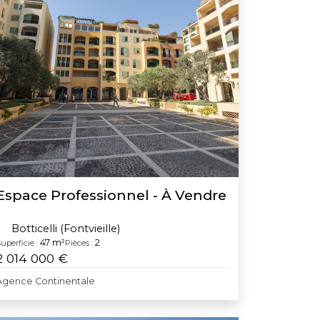
Espace Professionnel - À Vendre
Botticelli (Fontvieille)
47 m²
2
uperficie :
Pièces :
2 014 000 €
Agence Continentale