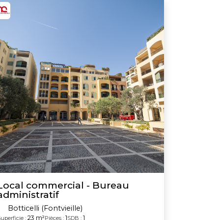
Local commercial - Bureau
administratif
Botticelli (Fontvieille)
23 m²
1
1
uperficie :
Pièces :
SDB :