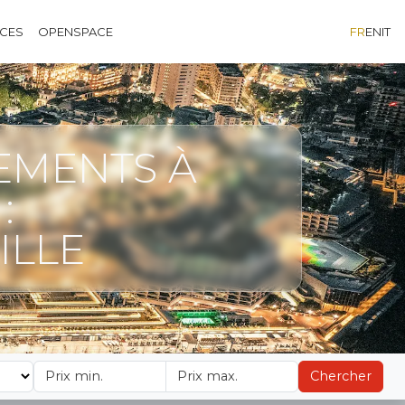
ÈCES
OPENSPACE
FR
EN
IT
EMENTS À
:
ILLE