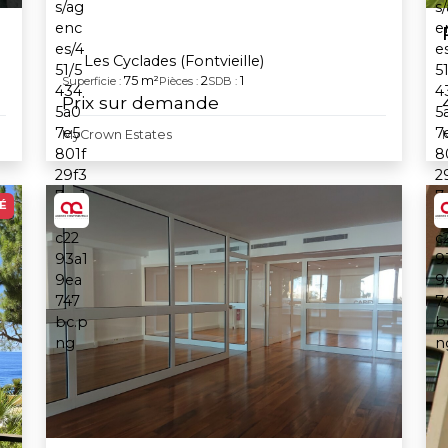
Les Cyclades (Fontvieille)
75 m²
2
1
Superficie :
Pièces :
SDB :
Prix sur demande
MyCrown Estates
É