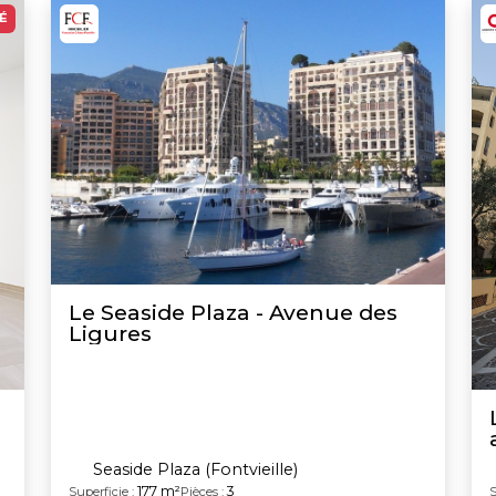
É
Le Seaside Plaza - Avenue des
Ligures
Seaside Plaza (Fontvieille)
177 m²
3
Superficie :
Pièces :
S