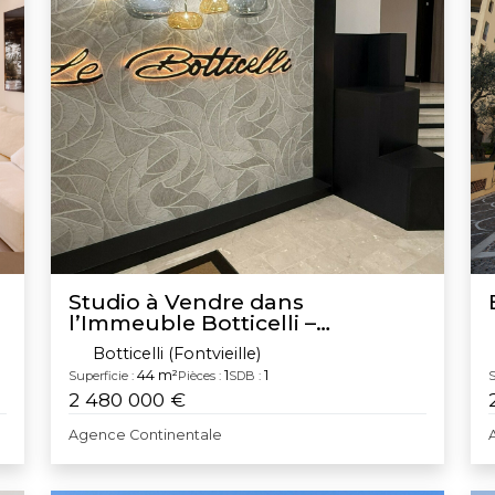
Studio à Vendre dans
l’Immeuble Botticelli –
Fontvieille
Botticelli (Fontvieille)
44 m²
1
1
Superficie :
Pièces :
SDB :
S
2 480 000 €
Agence Continentale