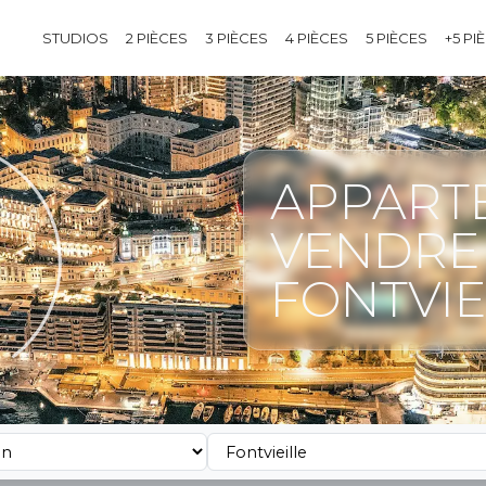
STUDIOS
2 PIÈCES
3 PIÈCES
4 PIÈCES
5 PIÈCES
+5 PI
APPART
VENDRE 
FONTVIE