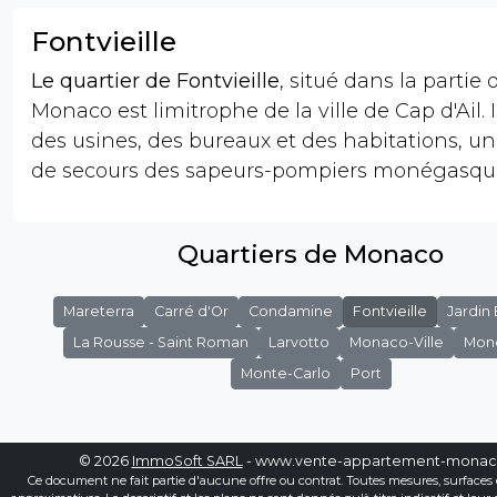
Fontvieille
Le quartier de Fontvieille
, situé dans la partie
Monaco est limitrophe de la ville de Cap d'Ail. I
des usines, des bureaux et des habitations, un
de secours des sapeurs-pompiers monégasqu
Quartiers de Monaco
Mareterra
Carré d'Or
Condamine
Fontvieille
Jardin
La Rousse - Saint Roman
Larvotto
Monaco-Ville
Mon
Monte-Carlo
Port
© 2026
ImmoSoft SARL
- www.vente-appartement-mona
Ce document ne fait partie d'aucune offre ou contrat. Toutes mesures, surfaces 