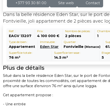
+377 93 30 81 00
Site web
Contact
Dans la belle résidence Eden Star, sur le port de
Fontvieille, joli appartement de 2 pièces avec lo
Réf. :
Prix :
Nombre de pièces :
Chambre
EAGV 13207
4 100 000 €
2 pièces
1
Type de bien :
Immeuble :
Quartier :
Sup
Appartement
Eden Star
Fontvieille
61
(Monaco)
Superficie totale :
Superficie terrasse :
Etage
76 m²
14.5 m²
5
Plus de détails
Situé dans la belle résidence Eden Star, sur le port de Fontvie
proximité de toutes les commodités, cet appartement de d
offre une surface d’environ 76 m² ainsi qu’une loggia.
Cet appartement propose :
- Une entrée