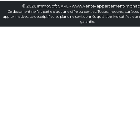
© 2026
ImmoSoft SARL
- www.vente-appartement-mona
Ce document ne fait partie d'aucune offre ou contrat. Toutes mesures, surfaces 
approximatives. Le descriptif et les plans ne sont donnés qu'à titre indicatif et leur
garantie.