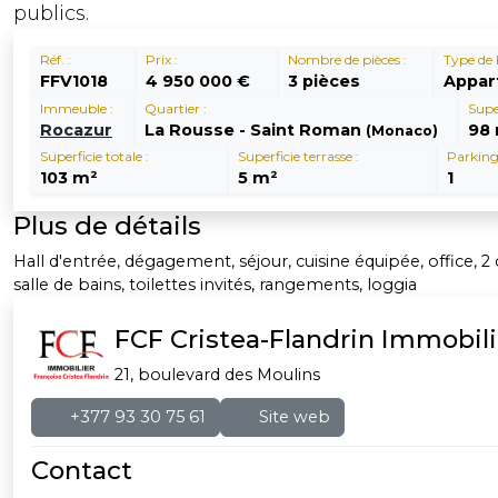
publics.
Réf. :
Prix :
Nombre de pièces :
Type de 
FFV1018
4 950 000 €
3 pièces
Appar
Immeuble :
Quartier :
Supe
Rocazur
La Rousse - Saint Roman
98
(Monaco)
Superficie totale :
Superficie terrasse :
Parking
103 m²
5 m²
1
Plus de détails
Hall d'entrée, dégagement, séjour, cuisine équipée, office, 
salle de bains, toilettes invités, rangements, loggia
FCF Cristea-Flandrin Immobili
21, boulevard des Moulins
+377 93 30 75 61
Site web
Contact