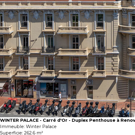
WINTER PALACE - Carré d'Or - Duplex Penthouse à Reno
Immeuble:
Winter Palace
Superficie:
262.6 m²