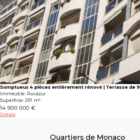
Somptueux 4 pièces entièrement rénové | Terrasse de 
Immeuble:
Rocazur
Superficie:
291 m²
14 900 000 €
Détails
Quartiers de Monaco