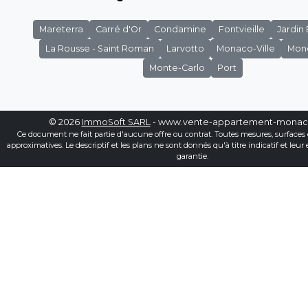
Mareterra
Carré d'Or
Condamine
Fontvieille
Jardin
La Rousse - Saint Roman
Larvotto
Monaco-Ville
Mon
Monte-Carlo
Port
© 2026
ImmoSoft SARL
- www.vente-appartement-mona
Ce document ne fait partie d'aucune offre ou contrat. Toutes mesures, surfaces 
approximatives. Le descriptif et les plans ne sont donnés qu'à titre indicatif et leur
garantie.