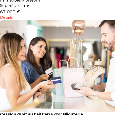
Immeuble:
Florestan
Superficie:
4 m²
67 000 €
Détails
Cession droit au bail Carré d'or Bijouterie