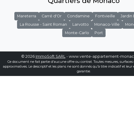
Quartiers de Monaco
Mareterra
Carré d'Or
Condamine
Fontvieille
Jardin
La Rousse - Saint Roman
Larvotto
Monaco-Ville
Mon
Monte-Carlo
Port
© 2026
ImmoSoft SARL
- www.vente-appartement-mona
Ce document ne fait partie d'aucune offre ou contrat. Toutes mesures, surfaces 
approximatives. Le descriptif et les plans ne sont donnés qu'à titre indicatif et leur
garantie.