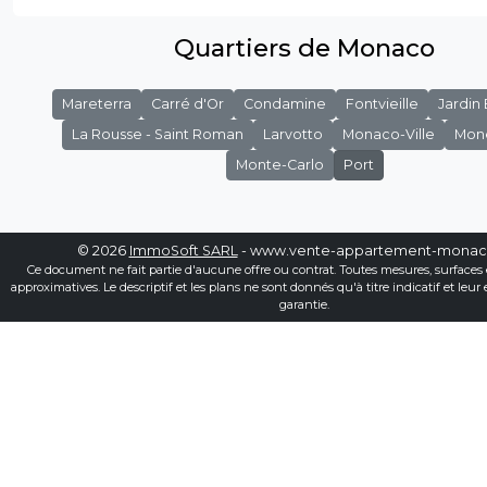
Quartiers de Monaco
Mareterra
Carré d'Or
Condamine
Fontvieille
Jardin
La Rousse - Saint Roman
Larvotto
Monaco-Ville
Mon
Monte-Carlo
Port
© 2026
ImmoSoft SARL
- www.vente-appartement-mona
Ce document ne fait partie d'aucune offre ou contrat. Toutes mesures, surfaces 
approximatives. Le descriptif et les plans ne sont donnés qu'à titre indicatif et leur
garantie.