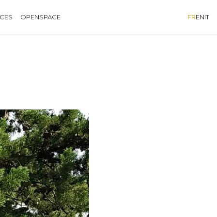
ÈCES
OPENSPACE
FR
EN
IT