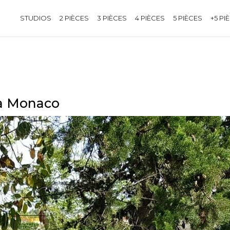
STUDIOS
2 PIÈCES
3 PIÈCES
4 PIÈCES
5 PIÈCES
+5 PI
 à Monaco