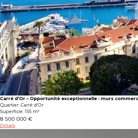
Carré d’Or – Opportunité exceptionnelle : murs commer
Quartier:
Carré d'Or
Superficie:
155 m²
8 500 000 €
Détails