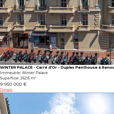
WINTER PALACE - Carré d'Or - Duplex Penthouse à Reno
Immeuble:
Winter Palace
Superficie:
262.6 m²
9 950 000 €
Détails