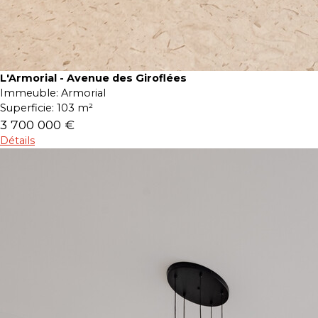
L'Armorial - Avenue des Giroflées
Immeuble:
Armorial
Superficie:
103 m²
3 700 000 €
Détails