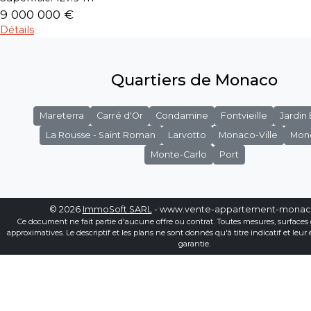
9 000 000 €
Détails
Quartiers de Monaco
Mareterra
Carré d'Or
Condamine
Fontvieille
Jardin
La Rousse - Saint Roman
Larvotto
Monaco-Ville
Mon
Monte-Carlo
Port
© 2026
ImmoSoft SARL
- www.vente-appartement-mona
Ce document ne fait partie d'aucune offre ou contrat. Toutes mesures, surfaces 
approximatives. Le descriptif et les plans ne sont donnés qu'à titre indicatif et leur
garantie.