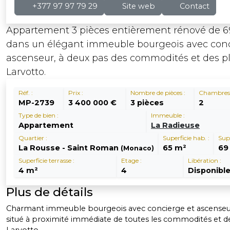
+377 97 97 79 29
Site web
Contact
Appartement 3 pièces entièrement rénové de 69
dans un élégant immeuble bourgeois avec conc
ascenseur, à deux pas des commodités et des p
Larvotto.
Réf. :
Prix :
Nombre de pièces :
Chambres 
MP-2739
3 400 000 €
3 pièces
2
Type de bien :
Immeuble :
Appartement
La Radieuse
Quartier :
Superficie hab. :
Supe
La Rousse - Saint Roman
65 m²
69
(Monaco)
Superficie terrasse :
Etage :
Libération :
4 m²
4
Disponibl
Plus de détails
Charmant immeuble bourgeois avec concierge et ascenseu
situé à proximité immédiate de toutes les commodités et d