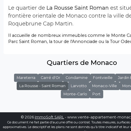
Le quartier de
La Rousse Saint Roman
est situé
frontière orientale de Monaco contre la ville d
Roquebrune Cap Martin.
Il accueille de nombreux immeubles comme le Monte Car
Parc Saint Roman, la tour de l'Annonciade ou la Tour Ode
Quartiers de Monaco
Mareterra
Carré d'Or
Condamine
Fontvieille
Jardin
La Rousse - Saint Roman
Larvotto
Monaco-Ville
Mon
Monte-Carlo
Port
© 2026
ImmoSoft SARL
- www.vente-appartement-mona
Ce document ne fait partie d'aucune offre ou contrat. Toutes mesures, surfaces 
approximatives. Le descriptif et les plans ne sont donnés qu'à titre indicatif et leur