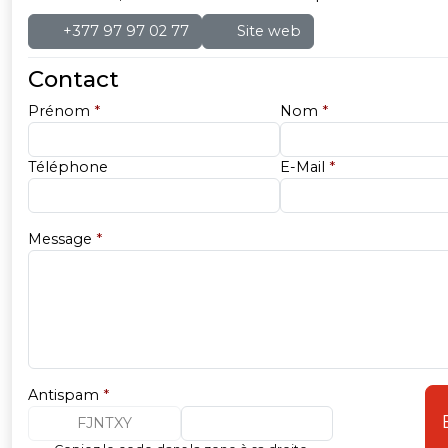
+377 97 97 02 77
Site web
Contact
Prénom
*
Nom
*
Téléphone
E-Mail
*
Message
*
Antispam
*
FJNTXY