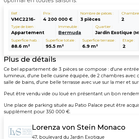
optimal en toutes saisons.
Réf. :
Prix :
Nombre de pièces :
Chambres
VMC2216-
4 200 000 €
3 pièces
2
Type de bien :
Immeuble :
Quartier :
Appartement
Bermuda
Jardin Exotique
(M
Superficie hab. :
Superficie totale :
Superficie terrasse :
Etage :
88.6 m²
95.5 m²
6.9 m²
2
Plus de détails
Ce bel appartement de 3 pièces se compose : d'une entrée,
lumineux, d'une belle cuisine équipée, de 2 chambres avec 
salle de bains, d'une belle terrasse avec vue sur la mer et su
Peut être vendu vide ou loué en présentant un bon rendeme
Une place de parking située au Patio Palace peut être acqui
supplément pour 350 000 €.
Lorenza von Stein Monaco
47, boulevard du Jardin Exotique