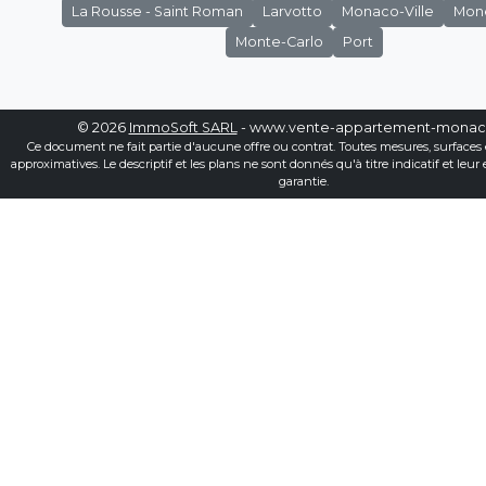
La Rousse - Saint Roman
Larvotto
Monaco-Ville
Mon
Monte-Carlo
Port
© 2026
ImmoSoft SARL
- www.vente-appartement-mona
Ce document ne fait partie d'aucune offre ou contrat. Toutes mesures, surfaces 
approximatives. Le descriptif et les plans ne sont donnés qu'à titre indicatif et leur
garantie.