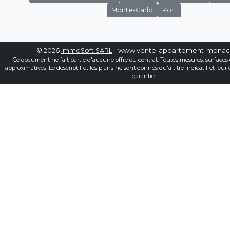
Monte-Carlo
Port
© 2026
ImmoSoft SARL
- www.vente-appartement-mona
Ce document ne fait partie d'aucune offre ou contrat. Toutes mesures, surfaces 
approximatives. Le descriptif et les plans ne sont donnés qu'à titre indicatif et leur
garantie.