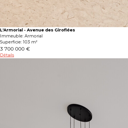
L'Armorial - Avenue des Giroflées
Immeuble:
Armorial
Superficie:
103 m²
3 700 000 €
Détails