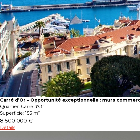
Carré d’Or – Opportunité exceptionnelle : murs commer
Quartier:
Carré d'Or
Superficie:
155 m²
8 500 000 €
Détails