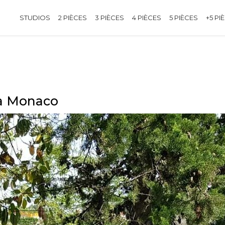
STUDIOS
2 PIÈCES
3 PIÈCES
4 PIÈCES
5 PIÈCES
+5 PI
 à Monaco