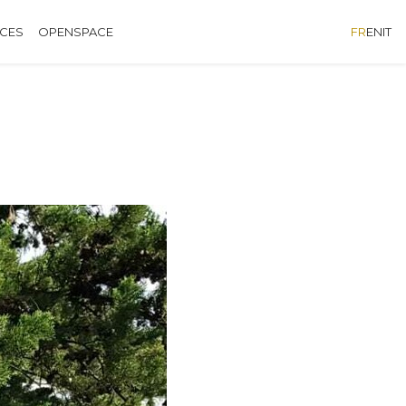
ÈCES
OPENSPACE
FR
EN
IT