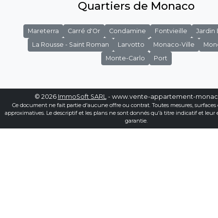
Quartiers de Monaco
Mareterra
Carré d'Or
Condamine
Fontvieille
Jardin
La Rousse - Saint Roman
Larvotto
Monaco-Ville
Mon
Monte-Carlo
Port
© 2026
ImmoSoft SARL
- www.vente-appartement-mona
Ce document ne fait partie d'aucune offre ou contrat. Toutes mesures, surfaces 
approximatives. Le descriptif et les plans ne sont donnés qu'à titre indicatif et leur
garantie.