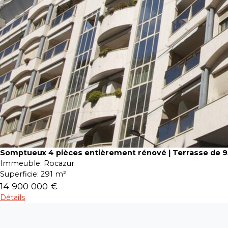
Somptueux 4 pièces entièrement rénové | Terrasse de 
Immeuble:
Rocazur
Superficie:
291 m²
14 900 000 €
Détails