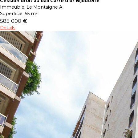
Cession droit au bail Carré d'or Bijouterie
Immeuble:
Le Montaigne A
Superficie:
55 m²
585 000 €
Détails