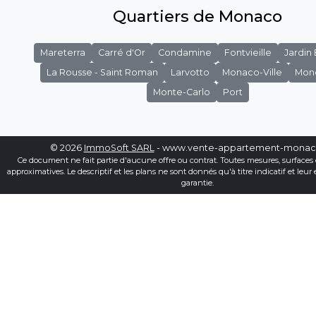
Quartiers de Monaco
Mareterra
Carré d'Or
Condamine
Fontvieille
Jardin
La Rousse - Saint Roman
Larvotto
Monaco-Ville
Mon
Monte-Carlo
Port
© 2026
ImmoSoft SARL
- www.vente-appartement-mona
Ce document ne fait partie d'aucune offre ou contrat. Toutes mesures, surfaces 
approximatives. Le descriptif et les plans ne sont donnés qu'à titre indicatif et leur
garantie.