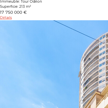
Immeuble:
Tour Odéon
Superficie:
213 m²
17 750 000 €
Détails