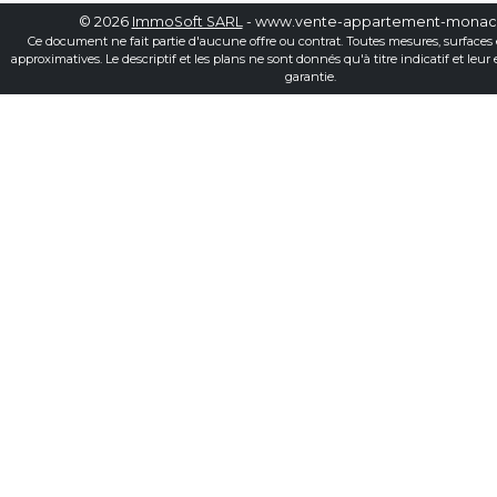
© 2026
ImmoSoft SARL
- www.vente-appartement-mona
Ce document ne fait partie d'aucune offre ou contrat. Toutes mesures, surfaces 
approximatives. Le descriptif et les plans ne sont donnés qu'à titre indicatif et leur
garantie.