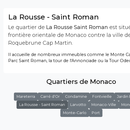
La Rousse - Saint Roman
Le quartier de
La Rousse Saint Roman
est situé
frontière orientale de Monaco contre la ville d
Roquebrune Cap Martin.
Il accueille de nombreux immeubles comme le Monte Car
Parc Saint Roman, la tour de l'Annonciade ou la Tour Ode
Quartiers de Monaco
Mareterra
Carré d'Or
Condamine
Fontvieille
Jardin
La Rousse - Saint Roman
Larvotto
Monaco-Ville
Mon
Monte-Carlo
Port