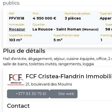
publics.
Réf. :
Prix :
Nombre de pièces :
Type de 
FFV1018
4 950 000 €
3 pièces
Appar
Immeuble :
Quartier :
Supe
Rocazur
La Rousse - Saint Roman
98
(Monaco)
Superficie totale :
Superficie terrasse :
Parking
103 m²
5 m²
1
Plus de détails
Hall d'entrée, dégagement, séjour, cuisine équipée, office, 
salle de bains, toilettes invités, rangements, loggia
FCF Cristea-Flandrin Immobili
21, boulevard des Moulins
+377 93 30 75 61
Site web
Contact