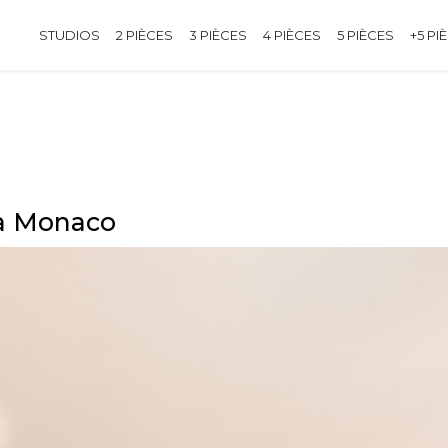
STUDIOS
2 PIÈCES
3 PIÈCES
4 PIÈCES
5 PIÈCES
+5 PI
 à Monaco