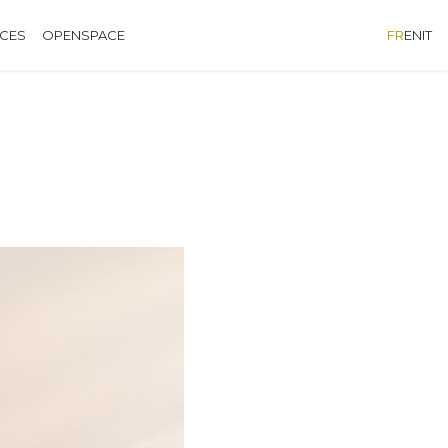
ÈCES
OPENSPACE
FR
EN
IT