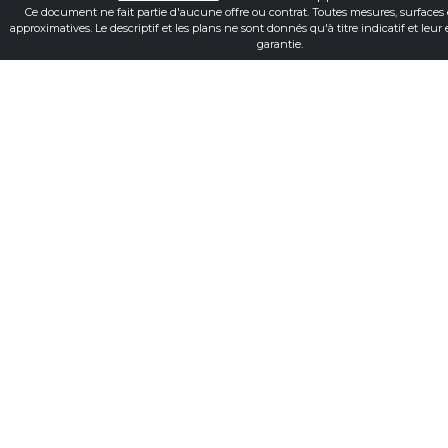
Ce document ne fait partie d'aucune offre ou contrat. Toutes mesures, surfaces 
approximatives. Le descriptif et les plans ne sont donnés qu'à titre indicatif et leur
garantie.