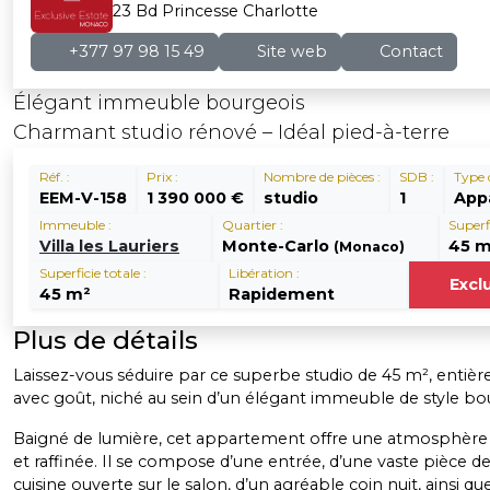
23 Bd Princesse Charlotte
+377 97 98 15 49
Site web
Contact
Élégant immeuble bourgeois
Charmant studio rénové – Idéal pied-à-terre
Réf. :
Prix :
Nombre de pièces :
SDB :
Type 
EEM-V-158
1 390 000 €
studio
1
App
Immeuble :
Quartier :
Superfi
Villa les Lauriers
Monte-Carlo
45 m
(Monaco)
Superficie totale :
Libération :
Excl
45 m²
Rapidement
Plus de détails
Laissez-vous séduire par ce superbe studio de 45 m², enti
avec goût, niché au sein d’un élégant immeuble de style bo
Baigné de lumière, cet appartement offre une atmosphère
et raffinée. Il se compose d’une entrée, d’une vaste pièce de
cuisine ouverte sur le salon, d’un agréable coin nuit, ainsi qu