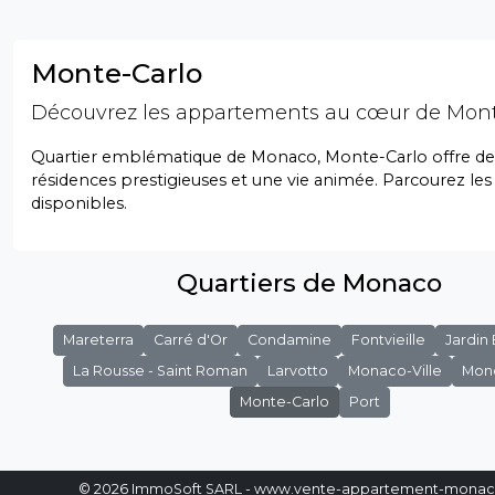
Monte-Carlo
Découvrez les appartements au cœur de Mont
Quartier emblématique de Monaco, Monte-Carlo offre de
résidences prestigieuses et une vie animée. Parcourez les
disponibles.
Quartiers de Monaco
Mareterra
Carré d'Or
Condamine
Fontvieille
Jardin
La Rousse - Saint Roman
Larvotto
Monaco-Ville
Mon
Monte-Carlo
Port
© 2026
ImmoSoft SARL
- www.vente-appartement-mona