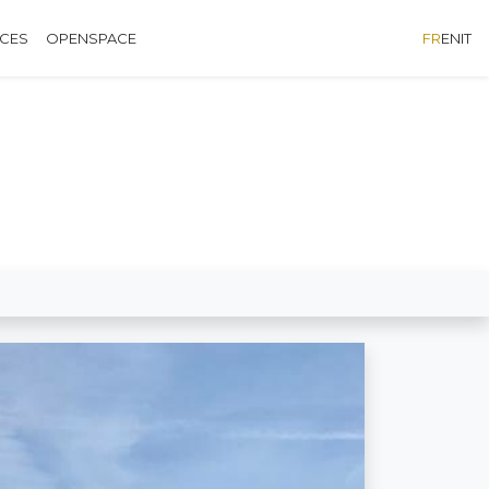
ÈCES
OPENSPACE
FR
EN
IT