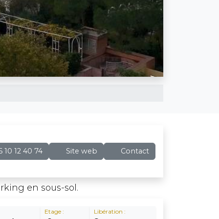
 10 12 40 74
Site web
Contact
king en sous-sol.
Etage :
Libération :