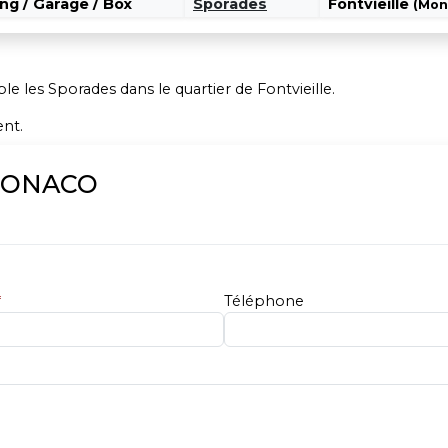
ng / Garage / Box
Sporades
Fontvieille
(Mon
 les Sporades dans le quartier de Fontvieille.
ent.
MONACO
*
Téléphone