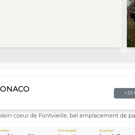
MONACO
+33 6
in coeur de Fontvieille, bel emplacement de par
 bien :
Immeuble :
Quartier :