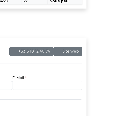
-2
Sous peu
aco)
+33 6 10 12 40 74
Site web
E-Mail
*