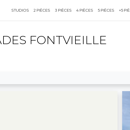
STUDIOS
2 PIÈCES
3 PIÈCES
4 PIÈCES
5 PIÈCES
+5 PI
DES FONTVIEILLE