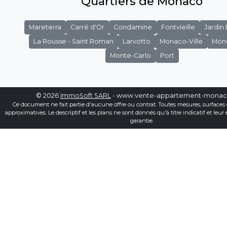
Quartiers de Monaco
Mareterra
Carré d'Or
Condamine
Fontvieille
Jardin
La Rousse - Saint Roman
Larvotto
Monaco-Ville
Mon
Monte-Carlo
Port
© 2026
ImmoSoft SARL
- www.vente-appartement-mona
Ce document ne fait partie d'aucune offre ou contrat. Toutes mesures, surfaces 
approximatives. Le descriptif et les plans ne sont donnés qu'à titre indicatif et leur
garantie.