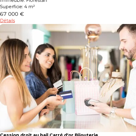
Immeuble:
Florestan
Superficie:
4 m²
67 000 €
Détails
Cession droit au bail Carré d'or Bijouterie