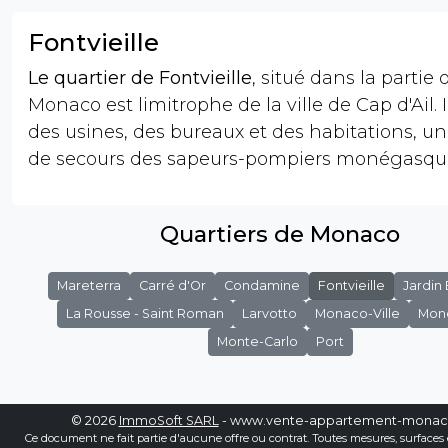
Fontvieille
Le quartier de Fontvieille
, situé dans la partie
Monaco est limitrophe de la ville de Cap d'Ail. I
des usines, des bureaux et des habitations, un
de secours des sapeurs-pompiers monégasqu
Quartiers de Monaco
Mareterra
Carré d'Or
Condamine
Fontvieille
Jardin
La Rousse - Saint Roman
Larvotto
Monaco-Ville
Mon
Monte-Carlo
Port
© 2026
ImmoSoft SARL
- www.vente-appartement-mona
Ce document ne fait partie d'aucune offre ou contrat. Toutes mesures, surfaces 