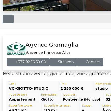
Agence Gramaglia
9, avenue Princesse Alice
+377 92 16 59 00
Site web
Contact
Beau studio avec loggia fermée, vue agréable su
Réf. :
Prix :
Nombre de 
VG-GIOTTO-STUDIO
2 250 000 €
studio
Type de bien :
Immeuble :
Quartier :
Supe
Appartement
Giotto
Fontvieille
32
(Monaco)
Superficie totale :
Superficie terrasse :
Etage :
Libéra
43.75 m²
11.5 m²
4
À co