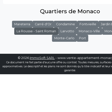
Quartiers de Monaco
Mareterra
Carré d'Or
Condamine
Fontvieille
Jardin
La Rousse - Saint Roman
Larvotto
Monaco-Ville
Mon
Monte-Carlo
Port
© 2026
ImmoSoft SARL
- www.vente-appartement-mona
Ce document ne fait partie d'aucune offre ou contrat. Toutes mesures, surfaces 
approximatives. Le descriptif et les plans ne sont donnés qu'à titre indicatif et leur
garantie.