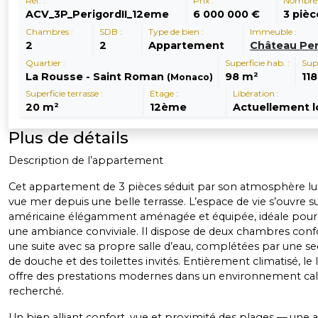
Réf. :
Prix :
Nombre d
ACV_3P_PerigordII_12eme
6 000 000 €
3 piè
Chambres :
SDB :
Type de bien :
Immeuble :
2
2
Appartement
Château Peri
Quartier :
Superficie hab. :
Supe
La Rousse - Saint Roman
98 m²
11
(Monaco)
Superficie terrasse :
Etage :
Libération :
20 m²
12ème
Actuellement 
Plus de détails
Description de l’appartement
Cet appartement de 3 pièces séduit par son atmosphère lu
vue mer depuis une belle terrasse. L’espace de vie s’ouvre s
américaine élégamment aménagée et équipée, idéale pour 
une ambiance conviviale. Il dispose de deux chambres conf
une suite avec sa propre salle d’eau, complétées par une se
de douche et des toilettes invités. Entièrement climatisé, l
offre des prestations modernes dans un environnement ca
recherché.
Un bien alliant confort, vue et proximité des plages — une a