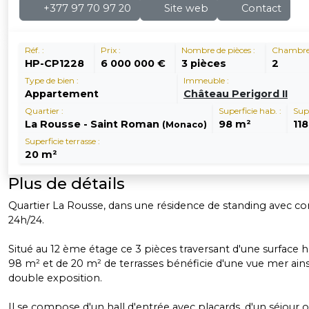
+377 97 70 97 20
Site web
Contact
Réf. :
Prix :
Nombre de pièces :
Chambres
HP-CP1228
6 000 000 €
3 pièces
2
Type de bien :
Immeuble :
Appartement
Château Perigord II
Quartier :
Superficie hab. :
Supe
La Rousse - Saint Roman
98 m²
11
(Monaco)
Superficie terrasse :
20 m²
Plus de détails
Quartier La Rousse, dans une résidence de standing avec co
24h/24.
Situé au 12 ème étage ce 3 pièces traversant d'une surface 
98 m² et de 20 m² de terrasses bénéficie d'une vue mer ains
double exposition.
Il se compose d'un hall d'entrée avec placards, d'un séjour 