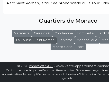
Parc Saint Roman, la tour de l'Annonciade ou la Tour Ode
Quartiers de Monaco
Mareterra
Carré d'Or
Condamine
Fontvieille
Jardin
La Rousse - Saint Roman
Larvotto
Monaco-Ville
Mon
Monte-Carlo
Port
© 2026
ImmoSoft SARL
- www.vente-appartement-mona
Ce document ne fait partie d'aucune offre ou contrat. Toutes mesures, surfaces 
approximatives. Le descriptif et les plans ne sont donnés qu'à titre indicatif et leur
garantie.