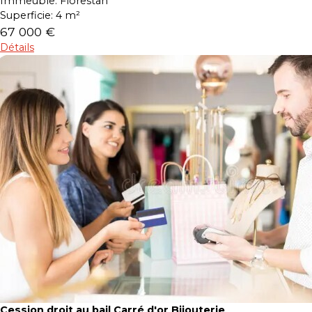
Immeuble:
Florestan
Superficie:
4 m²
67 000 €
Détails
Cession droit au bail Carré d'or Bijouterie