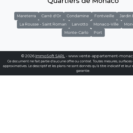
Quartiers de Monaco
Mareterra
Carré d'Or
Condamine
Fontvieille
Jardin
La Rousse - Saint Roman
Larvotto
Monaco-Ville
Mon
Monte-Carlo
Port
© 2026
ImmoSoft SARL
- www.vente-appartement-mona
Ce document ne fait partie d'aucune offre ou contrat. Toutes mesures, surfaces 
approximatives. Le descriptif et les plans ne sont donnés qu'à titre indicatif et leur
garantie.