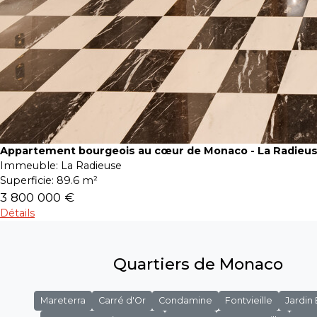
Appartement bourgeois au cœur de Monaco - La Radieu
Immeuble:
La Radieuse
Superficie:
89.6 m²
3 800 000 €
Détails
Quartiers de Monaco
Mareterra
Carré d'Or
Condamine
Fontvieille
Jardin