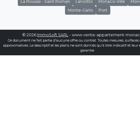
La Rousse - Saint Roman
Larvotto
Monaco-Ville
Mon
Monte-Carlo
Port
© 2026
ImmoSoft SARL
- www.vente-appartement-mona
Ce document ne fait partie d'aucune offre ou contrat. Toutes mesures, surfaces 
approximatives. Le descriptif et les plans ne sont donnés qu'à titre indicatif et leur
garantie.