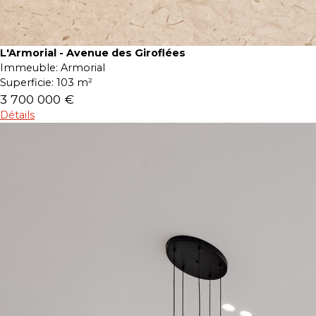
L'Armorial - Avenue des Giroflées
Immeuble:
Armorial
Superficie:
103 m²
3 700 000 €
Détails