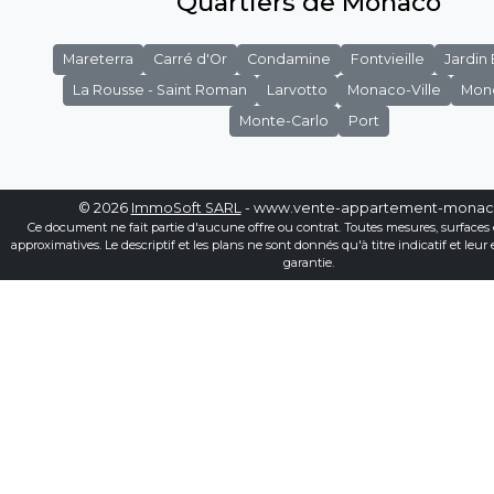
Quartiers de Monaco
Mareterra
Carré d'Or
Condamine
Fontvieille
Jardin
La Rousse - Saint Roman
Larvotto
Monaco-Ville
Mon
Monte-Carlo
Port
© 2026
ImmoSoft SARL
- www.vente-appartement-mona
Ce document ne fait partie d'aucune offre ou contrat. Toutes mesures, surfaces 
approximatives. Le descriptif et les plans ne sont donnés qu'à titre indicatif et leur
garantie.