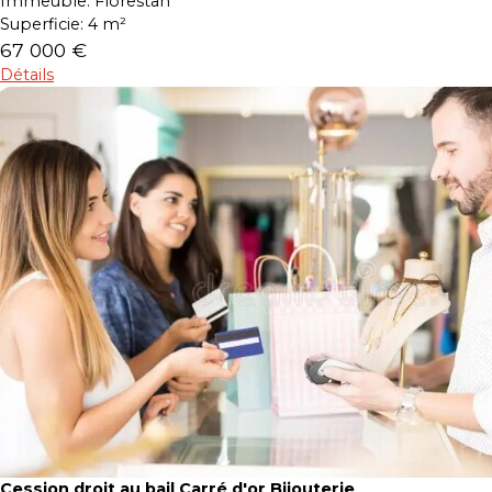
Immeuble:
Florestan
Superficie:
4 m²
67 000 €
Détails
Cession droit au bail Carré d'or Bijouterie